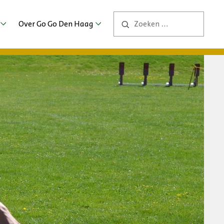
Over Go Go Den Haag
Contact
ng
ers
bs
2026