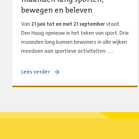
bewegen en beleven
Van
21 juni tot en met 21 september
staat
Den Haag opnieuw in het teken van sport. Drie
maanden lang kunnen bewoners in alle wijken
meedoen aan sportieve activiteiten: …
over:
Lees verder
Haagse
Sportzomer
2026:
drie
maanden
lang
sporten,