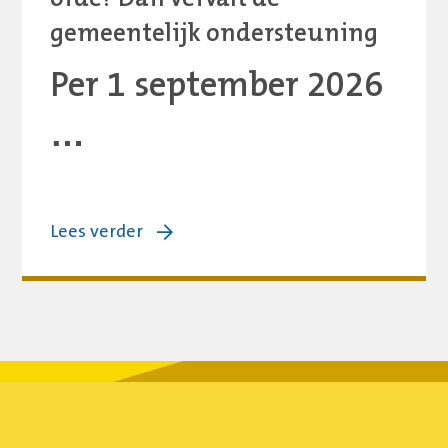
gemeentelijk ondersteuning
Per 1 september 2026
…
over:
Lees verder
Basisvoorwaarden
PsC
niet
op
orde?
Dan
vervalt