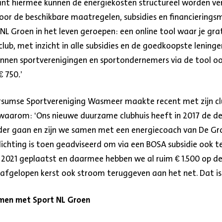
ant hiermee kunnen de energiekosten structureel worden ve
oor de beschikbare maatregelen, subsidies en financierings
NL Groen in het leven geroepen: een online tool waar je grat
lub, met inzicht in alle subsidies en de goedkoopste leninge
 kunnen sportverenigingen en sportondernemers via de tool o
€ 750
.
’
ersumse Sportvereniging Wasmeer maakte recent met zijn club
t waarom: ‘Ons nieuwe duurzame clubhuis heeft in 2017 de 
rder gaan en zijn we samen met een energiecoach van De Gr
lichting is toen geadviseerd om via een BOSA subsidie ook te
uli 2021 geplaatst en daarmee hebben we al ruim € 1.500 op d
afgelopen kerst ook stroom teruggeven aan het net. Dat is l
men met Sport NL Groen