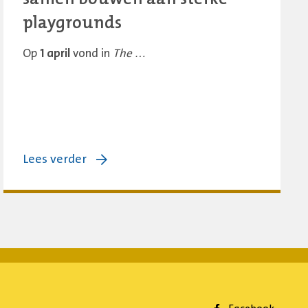
playgrounds
Op
1 april
vond in
The …
over:
Lees verder
Haags
Playground
Congres:
samen
bouwen
aan
sterke