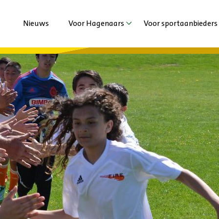
Nieuws
Voor Hagenaars
Voor sportaanbieders
Agenda
Agenda
Sporten met beperking
Nieuws
Jeugd en Jongeren
Extra ondersteuni
Volwassenen en Senioren
Vechtsportaanbied
Haagse Sportzomer
Duurzaamheid
Stadsspelen Den Haag
Haagse Kracht Clu
Haags Sportdiner 
Ervaringen