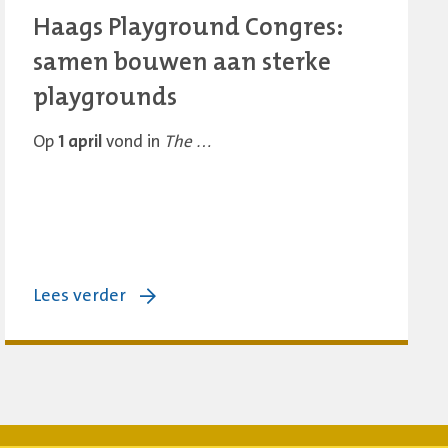
Haags Playground Congres:
samen bouwen aan sterke
playgrounds
Op
1 april
vond in
The …
over:
Lees verder
Haags
Playground
Congres:
samen
bouwen