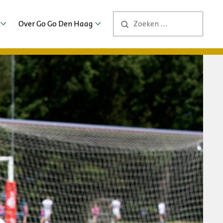
Over Go Go Den Haag
Contact
ng
ers
bs
2026