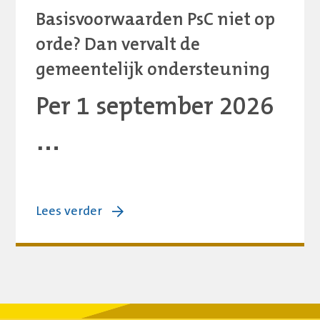
Basisvoorwaarden PsC niet op
orde? Dan vervalt de
gemeentelijk ondersteuning
Per 1 september 2026
…
over:
Lees verder
Basisvoorwaarden
PsC
niet
op
orde?