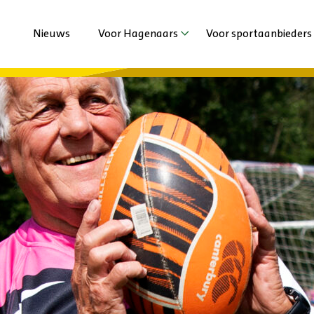
Nieuws
Voor Hagenaars
Voor sportaanbieders
Agenda
Agenda
Sporten met beperking
Nieuws
Jeugd en Jongeren
Extra ondersteuni
Volwassenen en Senioren
Vechtsportaanbied
Haagse Sportzomer
Duurzaamheid
Stadsspelen Den Haag
Haagse Kracht Clu
Haags Sportdiner 
Ervaringen