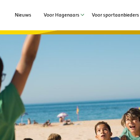
Nieuws
Voor Hagenaars
Voor sportaanbieders
Agenda
Agenda
Sporten met beperking
Nieuws
Jeugd en Jongeren
Extra ondersteuni
Volwassenen en Senioren
Vechtsportaanbied
Haagse Sportzomer
Duurzaamheid
Stadsspelen Den Haag
Haagse Kracht Clu
Haags Sportdiner 
Ervaringen