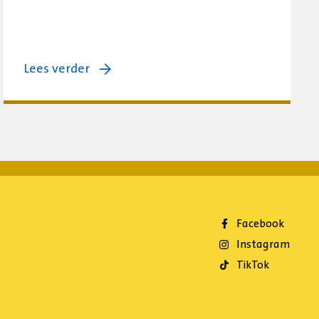
over:
Lees verder
Haags
Playground
Congres:
samen
bouwen
aan
sterke
Facebook
playgrounds
Instagram
TikTok