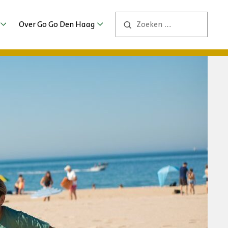
Over Go Go Den Haag
Contact
ng
ers
bs
2026