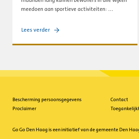
maanden lang kunnen bewoners in alle wijken
meedoen aan sportieve activiteiten: …
over:
Lees verder
Haagse
Sportzomer
2026:
drie
maanden
lang
sporten,
Bescherming persoonsgegevens
Contact
bewegen
Proclaimer
Toegankelijk
en
beleven
Go Go Den Haag is een initiatief van de gemeente Den Ha