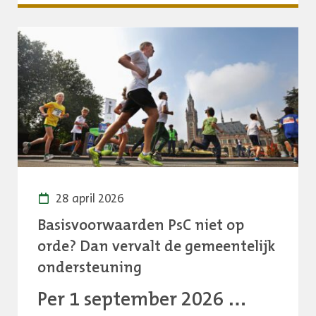
Sportzomer
2026:
drie
maanden
lang
sporten,
bewegen
en
beleven
28 april 2026
Basisvoorwaarden PsC niet op
orde? Dan vervalt de gemeentelijk
ondersteuning
Per 1 september 2026 …