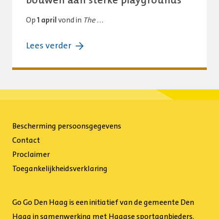
bouwen aan sterke playgrounds
Op
1 april
vond in
The …
over:
Lees verder
Haags
Playground
Congres:
samen
bouwen
Bescherming persoonsgegevens
aan
Contact
sterke
Proclaimer
playgrounds
Toegankelijkheidsverklaring
Go Go Den Haag is een initiatief van de gemeente Den
Haag in samenwerking met Haagse sportaanbieders.