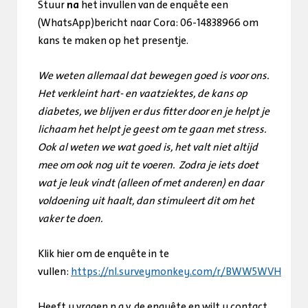
Stuur
na
het invullen van de enquête een
(WhatsApp)bericht naar Cora: 06-14838966 om
kans te maken op het presentje.
We weten allemaal dat bewegen goed is voor ons.
Het verkleint hart- en vaatziektes, de kans op
diabetes, we blijven er dus fitter door en je helpt je
lichaam het helpt je geest om te gaan met stress.
Ook al weten we wat goed is, het valt niet altijd
mee om ook nog uit te voeren. Zodra je iets doet
wat je leuk vindt (alleen of met anderen) en daar
voldoening uit haalt, dan stimuleert dit om het
vaker te doen.
Klik hier om de enquête in te
vullen:
https://nl.surveymonkey.com/r/BWW5WVH
Heeft u vragen n.a.v. de enquête en wilt u contact