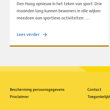
Den Haag opnieuw in het teken van sport. Drie
maanden lang kunnen bewoners in alle wijken
meedoen aan sportieve activiteiten: …
over:
Lees verder
Haagse
Sportzomer
2026:
drie
maanden
lang
sporten,
Bescherming persoonsgegevens
Contact
bewegen
Proclaimer
Toegankelijk
en
beleven