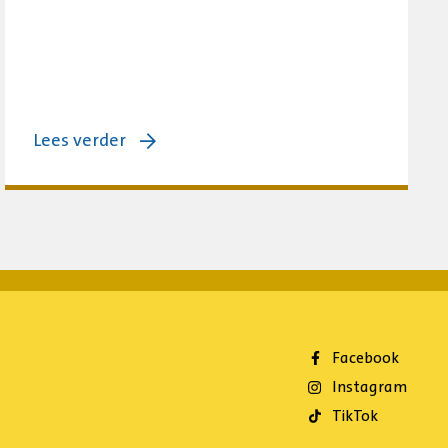
over:
Lees verder
Haags
Playground
Congres:
samen
bouwen
aan
sterke
Facebook
playgrounds
Instagram
TikTok