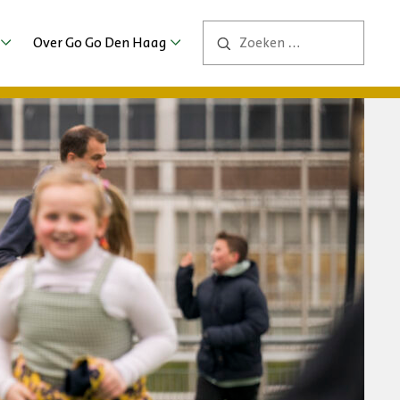
Over Go Go Den Haag
Contact
ng
ers
bs
2026