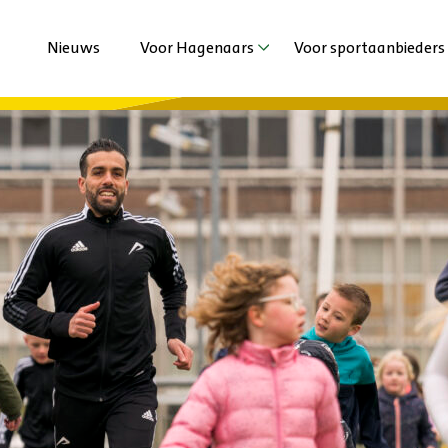
Nieuws
Voor Hagenaars
Voor sportaanbieders
Agenda
Agenda
Sporten met beperking
Nieuws
Jeugd en Jongeren
Extra ondersteuni
Volwassenen en Senioren
Vechtsportaanbied
Haagse Sportzomer
Duurzaamheid
Stadsspelen Den Haag
Haagse Kracht Clu
Haags Sportdiner 
Ervaringen