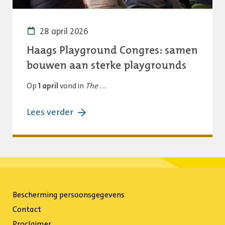
gemeentelijk
ondersteuning
28 april 2026
Haags Playground Congres: samen
bouwen aan sterke playgrounds
Op
1 april
vond in
The …
over:
Lees verder
Haags
Playground
Congres:
samen
bouwen
Bescherming persoonsgegevens
aan
Contact
sterke
Proclaimer