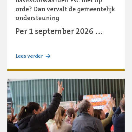
Basisvoorwaarden PsC niet op
orde? Dan vervalt de gemeentelijk
ondersteuning
Per 1 september 2026 …
over:
Lees verder
Basisvoorwaarden
PsC
niet
op
orde?
Dan
vervalt
de