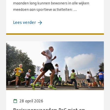
maanden lang kunnen bewoners in alle wijken
meedoen aan sportieve activiteiten: …
over:
Lees verder
Haagse
Sportzomer
2026:
drie
maanden
lang
sporten,
bewegen
en
beleven
28 april 2026