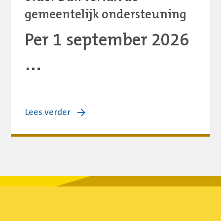
gemeentelijk ondersteuning
Per 1 september 2026
…
over:
Lees verder
Basisvoorwaarden
PsC
niet
op
orde?
Dan
vervalt