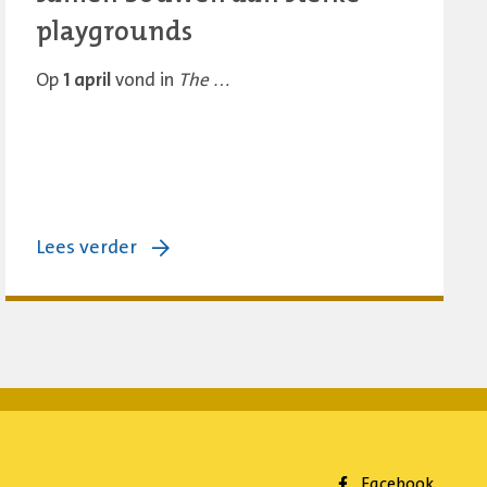
playgrounds
Op
1 april
vond in
The …
over:
Lees verder
Haags
Playground
Congres:
samen
bouwen
aan
sterke
Facebook