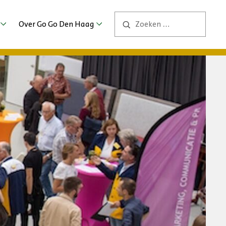
Over Go Go Den Haag
Contact
ng
ers
bs
2026