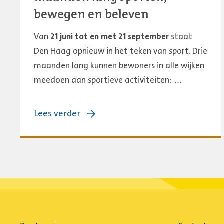
bewegen en beleven
Van
21 juni tot en met 21 september
staat
Den Haag opnieuw in het teken van sport. Drie
maanden lang kunnen bewoners in alle wijken
meedoen aan sportieve activiteiten: …
over:
Lees verder
Haagse
Sportzomer
2026:
drie
maanden
lang
sporten,