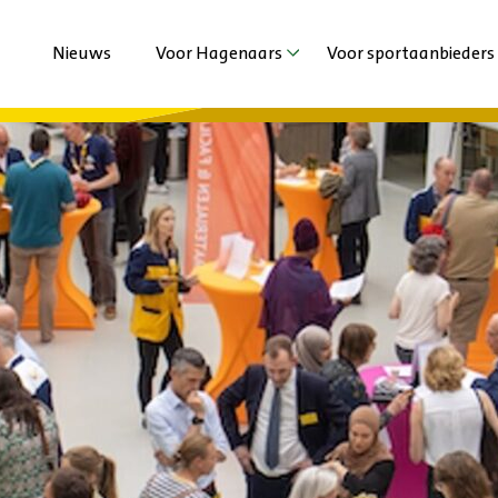
Nieuws
Voor Hagenaars
Voor sportaanbieders
Agenda
Agenda
Sporten met beperking
Nieuws
Jeugd en Jongeren
Extra ondersteuni
Volwassenen en Senioren
Vechtsportaanbied
Haagse Sportzomer
Duurzaamheid
Stadsspelen Den Haag
Haagse Kracht Clu
Haags Sportdiner 
Ervaringen