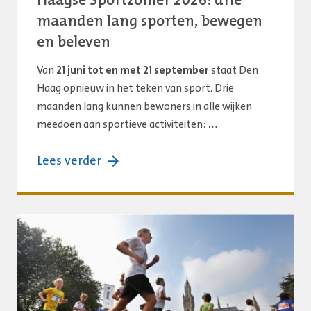
Haagse Sportzomer 2026: drie
maanden lang sporten, bewegen
en beleven
Van
21 juni tot en met 21 september
staat Den
Haag opnieuw in het teken van sport. Drie
maanden lang kunnen bewoners in alle wijken
meedoen aan sportieve activiteiten: …
over:
Lees verder
Haagse
Sportzomer
2026:
drie
maanden
lang
sporten,