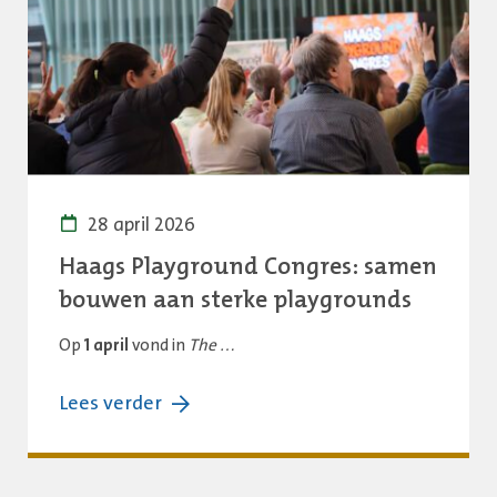
orde?
Dan
vervalt
de
gemeentelijk
ondersteuning
28 april 2026
Haags Playground Congres: samen
bouwen aan sterke playgrounds
Op
1 april
vond in
The …
over:
Lees verder
Haags
Playground