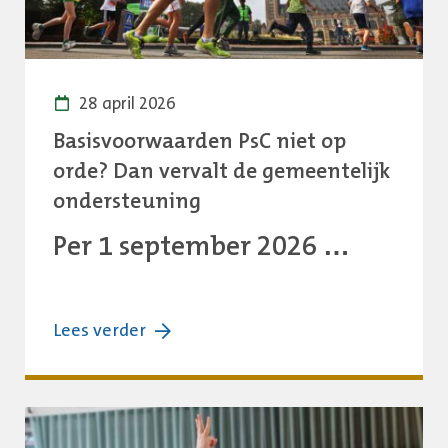
bewegen
en
beleven
28 april 2026
Basisvoorwaarden PsC niet op
orde? Dan vervalt de gemeentelijk
ondersteuning
Per 1 september 2026 …
over:
Lees verder
Basisvoorwaarden
PsC
niet
op