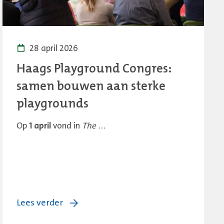
28 april 2026
Haags Playground Congres:
samen bouwen aan sterke
playgrounds
Op
1 april
vond in
The …
over:
Lees verder
Haags