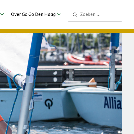
Over Go Go Den Haag
Contact
ng
ers
bs
2026