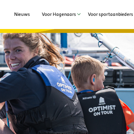
Nieuws
Voor Hagenaars
Voor sportaanbieders
Agenda
Agenda
Sporten met beperking
Nieuws
Jeugd en Jongeren
Extra ondersteuni
Volwassenen en Senioren
Vechtsportaanbied
Haagse Sportzomer
Duurzaamheid
Stadsspelen Den Haag
Haagse Kracht Clu
Haags Sportdiner 
Ervaringen