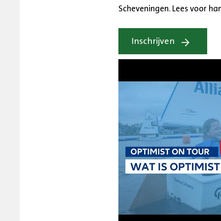
Scheveningen. Lees voor han
opent
Inschrijven
in
nieuw
tabblad