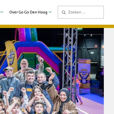
Over Go Go Den Haag
Contact
ng
ers
bs
2026