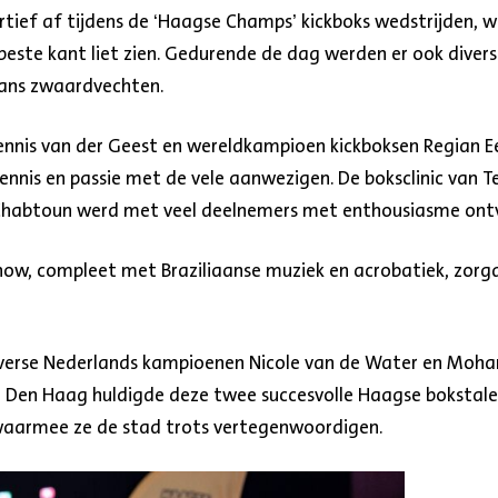
rtief af tijdens de ‘Haagse Champs’ kickboks wedstrijden, 
 beste kant liet zien. Gedurende de dag werden er ook diverse
ans zwaardvechten.
nis van der Geest en wereldkampioen kickboksen Regian Ee
nnis en passie met de vele aanwezigen. De boksclinic van 
abtoun werd met veel deelnemers met enthousiasme ont
how, compleet met Braziliaanse muziek en acrobatiek, zorgd
verse Nederlands kampioenen Nicole van de Water en Moha
e Den Haag huldigde deze twee succesvolle Haagse bokstal
 waarmee ze de stad trots vertegenwoordigen.