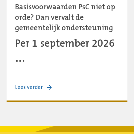
Basisvoorwaarden PsC niet op
orde? Dan vervalt de
gemeentelijk ondersteuning
Per 1 september 2026
…
over:
Lees verder
Basisvoorwaarden
PsC
niet
op
orde?