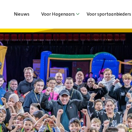
Nieuws
Voor Hagenaars
Voor sportaanbieders
Agenda
Agenda
Sporten met beperking
Nieuws
Jeugd en Jongeren
Extra ondersteuni
Volwassenen en Senioren
Vechtsportaanbied
Haagse Sportzomer
Duurzaamheid
Stadsspelen Den Haag
Haagse Kracht Clu
Haags Sportdiner 
Ervaringen