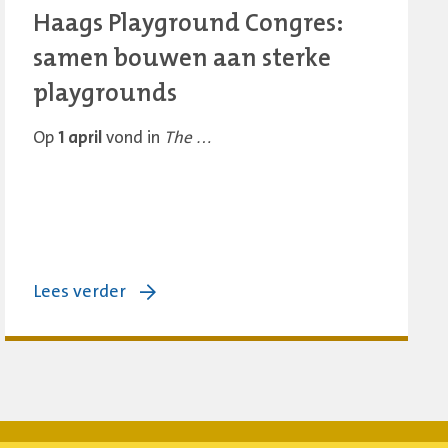
Haags Playground Congres:
samen bouwen aan sterke
playgrounds
Op
1 april
vond in
The …
over:
Lees verder
Haags
Playground
Congres:
samen
bouwen