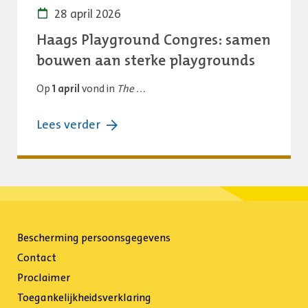
28 april 2026
Haags Playground Congres: samen
bouwen aan sterke playgrounds
Op
1 april
vond in
The …
over:
Lees verder
Haags
Playground
Congres:
samen
bouwen
Bescherming persoonsgegevens
aan
Contact
sterke
Proclaimer
playgrounds
Toegankelijkheidsverklaring