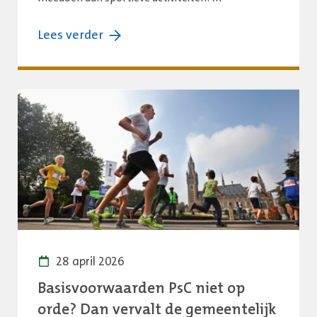
over:
Lees verder
Haagse
Sportzomer
2026:
drie
maanden
lang
sporten,
bewegen
en
beleven
28 april 2026
Basisvoorwaarden PsC niet op
orde? Dan vervalt de gemeentelijk