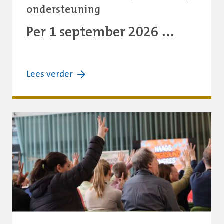
ondersteuning
Per 1 september 2026 …
over:
Lees verder
Basisvoorwaarden
PsC
niet
op
orde?
Dan
vervalt
de
gemeentelijk
ondersteuning