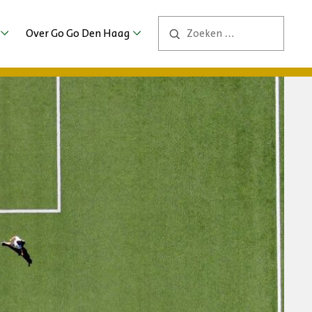
Over Go Go Den Haag
Contact
ng
ers
bs
2026