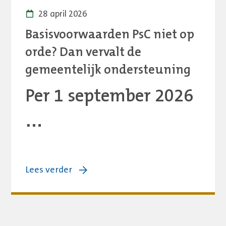
28 april 2026
Basisvoorwaarden PsC niet op
orde? Dan vervalt de
gemeentelijk ondersteuning
Per 1 september 2026
…
over:
Lees verder
Basisvoorwaarden
PsC
niet