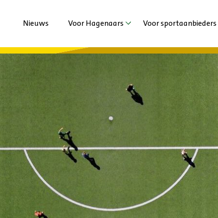
Nieuws
Voor Hagenaars
Voor sportaanbieders
Agenda
Agenda
Sporten met beperking
Nieuws
Jeugd en Jongeren
Extra ondersteuni
Volwassenen en Senioren
Vechtsportaanbied
Haagse Sportzomer
Duurzaamheid
Stadsspelen Den Haag
Haagse Kracht Clu
Haags Sportdiner 
Ervaringen