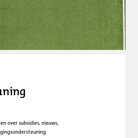
uning
n over subsidies, nieuws,
nigingsondersteuning